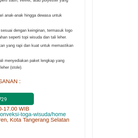
erti satin, velvet, atau polyester yang
dari anak-anak hingga dewasa untuk
sesuai dengan keinginan, termasuk logo
an seperti topi wisuda dan tali leher.
itan yang rapi dan kuat untuk memastikan
kali menyediakan paket lengkap yang
eher (stole).
SANAN :
729
00-17.00 WIB
/konveksi-toga-wisuda/home
ren, Kota Tangerang Selatan