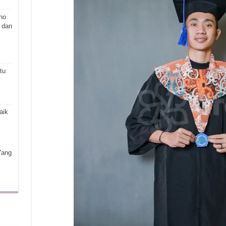
ho
 dan
tu
aik
Yang