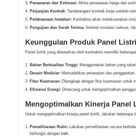
Penawaran dan Estimasi:
Minta penawaran harga dan esti
Perjanjian Kontrak:
Tandatangani kontrak kerja setelah se
Pelaksanaan Instalasi:
Kontraktor akan melaksanakan insta
Pengujian dan Serah Terima:
Setelah instalasi selesai, la
Keunggulan Produk Panel Listr
Panel listrik yang ditawarkan oleh kontraktor memiliki bebera
Bahan Berkualitas Tinggi:
Menggunakan bahan yang tahan l
Desain Modular:
Memudahkan perawatan dan penggantian
Fitur Keamanan:
Dilengkapi dengan fitur keamanan untuk m
Efisiensi Energi:
Dirancang untuk mengoptimalkan penggunaa
Mengoptimalkan Kinerja Panel L
Untuk mengoptimalkan kinerja panel listrik, lakukan beberapa l
Pemeliharaan Rutin:
Lakukan pemeliharaan secara berkal
berfungsi dengan baik.