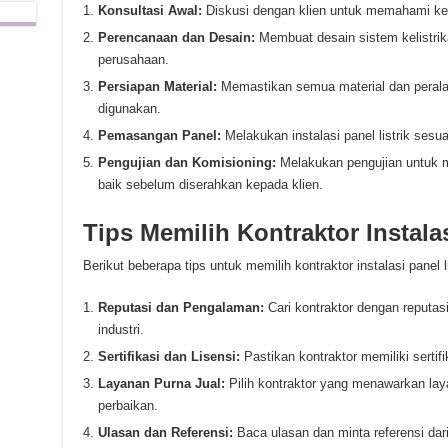
Konsultasi Awal:
Diskusi dengan klien untuk memahami kebu
Perencanaan dan Desain:
Membuat desain sistem kelistri
perusahaan.
Persiapan Material:
Memastikan semua material dan peralat
digunakan.
Pemasangan Panel:
Melakukan instalasi panel listrik sesua
Pengujian dan Komisioning:
Melakukan pengujian untuk 
baik sebelum diserahkan kepada klien.
Tips Memilih Kontraktor Instalas
Berikut beberapa tips untuk memilih kontraktor instalasi panel li
Reputasi dan Pengalaman:
Cari kontraktor dengan reputa
industri.
Sertifikasi dan Lisensi:
Pastikan kontraktor memiliki sertifi
Layanan Purna Jual:
Pilih kontraktor yang menawarkan laya
perbaikan.
Ulasan dan Referensi:
Baca ulasan dan minta referensi dari