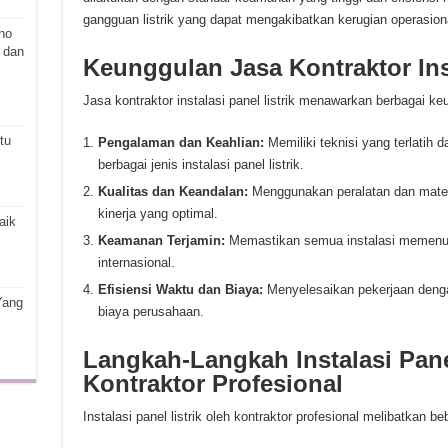
gangguan listrik yang dapat mengakibatkan kerugian operasion
ho
 dan
Keunggulan Jasa Kontraktor Inst
Jasa kontraktor instalasi panel listrik menawarkan berbagai keu
tu
Pengalaman dan Keahlian:
Memiliki teknisi yang terlatih
berbagai jenis instalasi panel listrik.
Kualitas dan Keandalan:
Menggunakan peralatan dan materi
kinerja yang optimal.
aik
Keamanan Terjamin:
Memastikan semua instalasi memenuh
internasional.
Efisiensi Waktu dan Biaya:
Menyelesaikan pekerjaan denga
Yang
biaya perusahaan.
Langkah-Langkah Instalasi Panel
Kontraktor Profesional
Instalasi panel listrik oleh kontraktor profesional melibatkan be