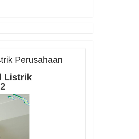
strik Perusahaan
 Listrik
52