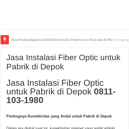
Jasa Pembuangan Limbah Elektronik Terpercaya | Disposal E-Waste, Lapto
Persewaan Meja Kursi Terdekat: Solusi Praktis untuk Acara Anda
Jasa Instalasi Fiber Optic untuk
Pabrik di Depok
Jasa Instalasi Fiber Optic
untuk Pabrik di Depok
0811-
103-1980
Pentingnya Konektivitas yang Andal untuk Pabrik di Depok
Dalam era digital saat ini, konektivitas internet yang andal adalah