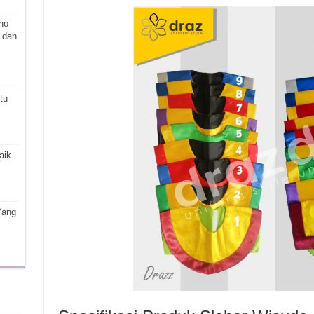
ho
 dan
tu
aik
Yang