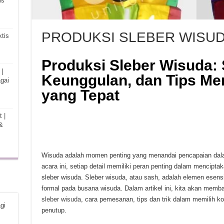
is
PRODUKSI SLEBER WISU
tis
Produksi Sleber Wisuda: S
|
Keunggulan, dan Tips Me
gai
yang Tepat
 |
&
Wisuda adalah momen penting yang menandai pencapaian dal
acara ini, setiap detail memiliki peran penting dalam mencipt
sleber wisuda. Sleber wisuda, atau sash, adalah elemen ese
formal pada busana wisuda. Dalam artikel ini, kita akan memb
sleber wisuda
, cara pemesanan, tips dan trik dalam memilih k
gi
penutup.