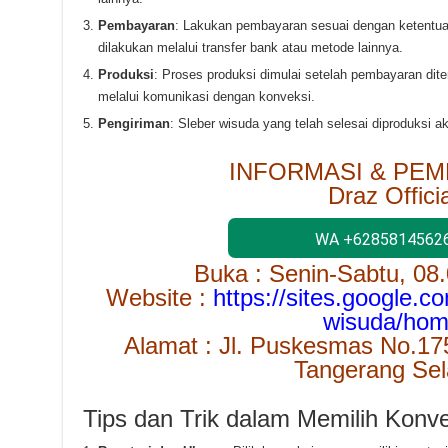
Pembayaran
: Lakukan pembayaran sesuai dengan ketentu
dilakukan melalui transfer bank atau metode lainnya.
Produksi
: Proses produksi dimulai setelah pembayaran di
melalui komunikasi dengan konveksi.
Pengiriman
: Sleber wisuda yang telah selesai diproduksi a
INFORMASI & PEM
Draz Officia
WA +6285814562
Buka : Senin-Sabtu, 08
Website :
https://sites.google.c
wisuda/ho
Alamat : Jl. Puskesmas No.17
Tangerang Sel
Tips dan Trik dalam Memilih Konve