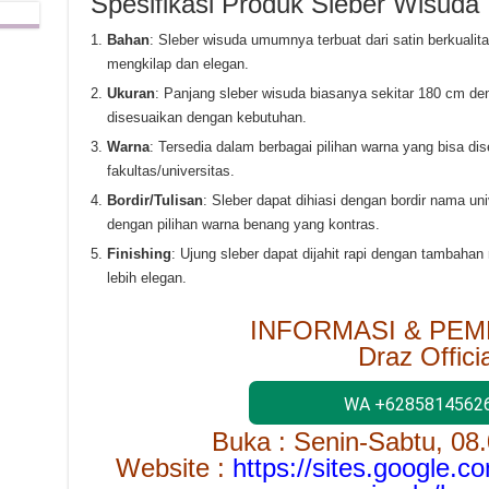
Spesifikasi Produk Sleber Wisuda
Bahan
: Sleber wisuda umumnya terbuat dari satin berkualit
mengkilap dan elegan.
Ukuran
: Panjang sleber wisuda biasanya sekitar 180 cm de
disesuaikan dengan kebutuhan.
Warna
: Tersedia dalam berbagai pilihan warna yang bisa d
fakultas/universitas.
Bordir/Tulisan
: Sleber dapat dihiasi dengan bordir nama un
dengan pilihan warna benang yang kontras.
Finishing
: Ujung sleber dapat dijahit rapi dengan tambahan 
lebih elegan.
INFORMASI & PEM
Draz Officia
WA +6285814562
Buka : Senin-Sabtu, 08
Website :
https://sites.google.c