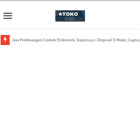
Jasa Pembuangan Limbah Elektronik Terpercaya | Disposal E-Waste, Lapto