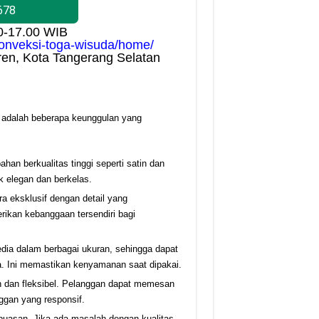
678
00-17.00 WIB
/konveksi-toga-wisuda/home/
ren, Kota Tangerang Selatan
t adalah beberapa keunggulan yang
an berkualitas tinggi seperti satin dan
k elegan dan berkelas.
ra eksklusif dengan detail yang
rikan kebanggaan tersendiri bagi
edia dalam berbagai ukuran, sehingga dapat
. Ini memastikan kenyamanan saat dipakai.
dan fleksibel. Pelanggan dapat memesan
ggan yang responsif.
puasan. Jika ada masalah dengan kualitas