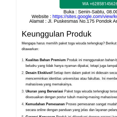
WA +6285814562
Buka : Senin-Sabtu, 08.
Website :
https://sites.google.com/view
Alamat : Jl. Puskesmas No.175 Pondok A
Keunggulan Produk
Mengapa harus memilih paket toga wisuda terlengkap? Beriku
ditawarkan:
Kualitas Bahan Premium
Produk ini menggunakan bahan-bah
beludru yang tidak hanya nyaman dipakai, tetapi juga tampa
Desain Eksklusif
Setiap item dalam paket ini didesain seca
mencerminkan identitas universitas atau fakultas. Ini membe
mahasiswa yang memakainya.
Ukuran yang Bervariasi
Paket toga wisuda terlengkap ters
disesuaikan dengan postur tubuh masing-masing mahasiswa
Kemudahan Pemesanan
Proses pemesanan sangat mudah 
secara online dengan panduan yang jelas dan layanan pelan
Garansi Kepuasan
Produk ini dilengkapi dengan garansi ke