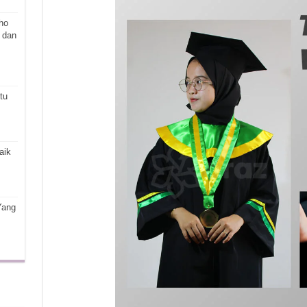
ho
 dan
tu
aik
Yang