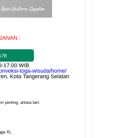
SANAN :
678
00-17.00 WIB
/konveksi-toga-wisuda/home/
ren, Kota Tangerang Selatan
 penting, antara lain:
gga XL.