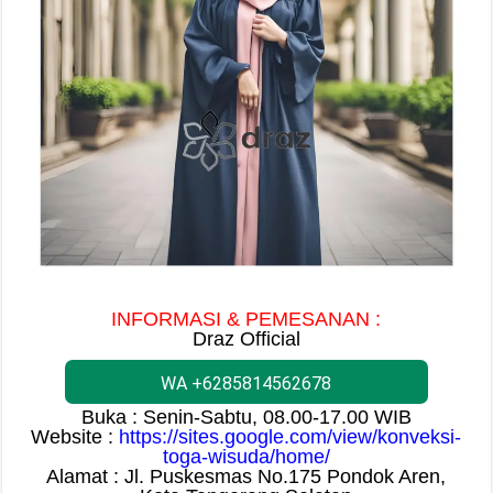
INFORMASI & PEMESANAN :
Draz Official
WA +6285814562678
Buka : Senin-Sabtu, 08.00-17.00 WIB
Website :
https://sites.google.com/view/konveksi-
toga-wisuda/home/
Alamat : Jl. Puskesmas No.175 Pondok Aren,