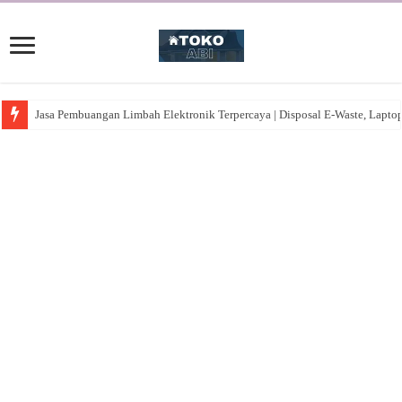
Jasa Pembuangan Limbah Elektronik Terpercaya | Disposal E-Waste, Lapto