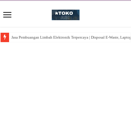
Jasa Pembuangan Limbah Elektronik Terpercaya | Disposal E-Waste, Lapto