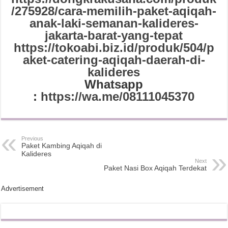
/275928/cara-memilih-paket-aqiqah-
anak-laki-semanan-kalideres-
jakarta-barat-yang-tepat
https://tokoabi.biz.id/produk/504/p
aket-catering-aqiqah-daerah-di-
kalideres
Whatsapp
:
https://wa.me/08111045370
Previous
Paket Kambing Aqiqah di
Kalideres
Next
Paket Nasi Box Aqiqah Terdekat
Advertisement