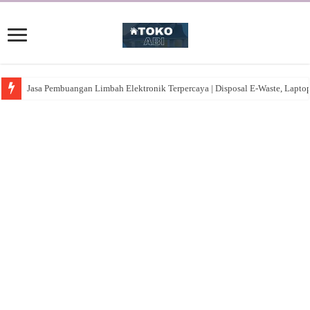
Jasa Pembuangan Limbah Elektronik Terpercaya | Disposal E-Waste, Lapto