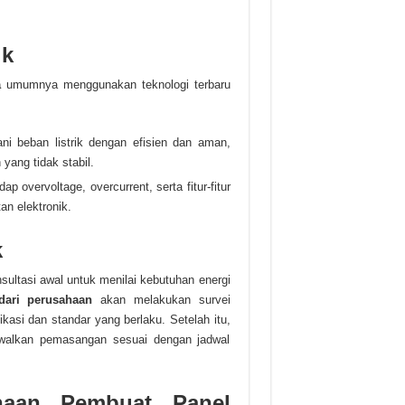
ik
a
umumnya menggunakan teknologi terbaru
ani beban listrik dengan efisien dan aman,
yang tidak stabil.
ap overvoltage, overcurrent, serta fitur-fitur
n elektronik.
k
ultasi awal untuk menilai kebutuhan energi
dari perusahaan
akan melakukan survei
asi dan standar yang berlaku. Setelah itu,
walkan pemasangan sesuai dengan jadwal
haan Pembuat Panel