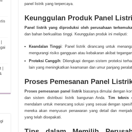
is
panel listrik yang terpercaya.
Keunggulan Produk Panel Listr
tis
Panel listrik yang diproduksi oleh perusahaan terkemuk
dan bahan berkualitas tinggi. Keunggulan produk ini meliputi:
|
Keandalan Tinggi
: Panel listrik dirancang untuk menang
gai
mengurangi risiko gangguan atau kebakaran akibat tegangan 
Proteksi Canggih
: Dilengkapi dengan sistem proteksi terhad
lain yang meningkatkan keamanan dan umur panjang peralata
 |
&
Proses Pemesanan Panel Listri
Proses pemesanan panel listrik
biasanya dimulai dengan kons
dan sistem distribusi listrik bangunan Anda.
Tim teknis 
mendalam untuk merancang solusi yang sesuai dengan spesifik
mereka akan menyusun penawaran yang detail dan menjad
yang telah disepakati.
gi
Tips dalam Memilih Perusa