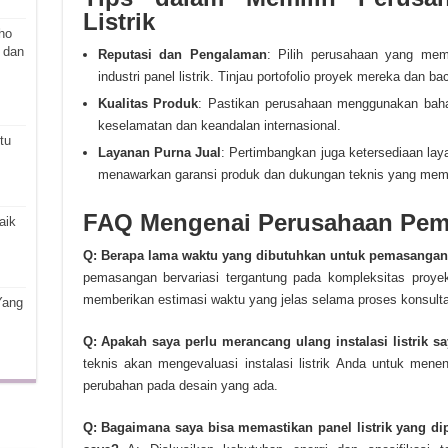
Listrik
ho
 dan
Reputasi dan Pengalaman
: Pilih perusahaan yang mem
industri panel listrik. Tinjau portofolio proyek mereka dan b
Kualitas Produk
: Pastikan perusahaan menggunakan bahan
keselamatan dan keandalan internasional.
tu
Layanan Purna Jual
: Pertimbangkan juga ketersediaan lay
menawarkan garansi produk dan dukungan teknis yang mem
FAQ Mengenai Perusahaan Pemb
aik
Q: Berapa lama waktu yang dibutuhkan untuk pemasangan 
pemasangan bervariasi tergantung pada kompleksitas proye
memberikan estimasi waktu yang jelas selama proses konsulta
Yang
Q: Apakah saya perlu merancang ulang instalasi listrik sa
teknis akan mengevaluasi instalasi listrik Anda untuk men
perubahan pada desain yang ada.
Q: Bagaimana saya bisa memastikan panel listrik yang d