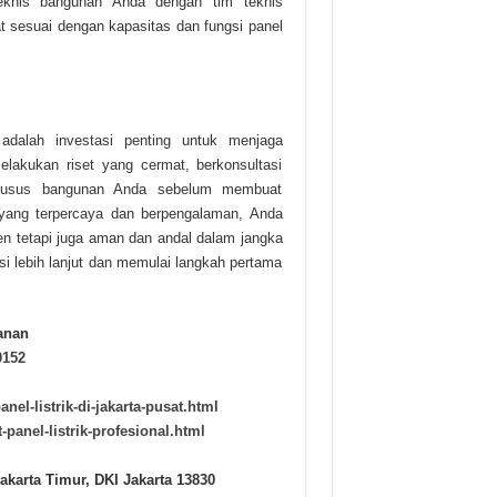
teknis bangunan Anda dengan tim teknis
 sesuai dengan kapasitas dan fungsi panel
dalah investasi penting untuk menjaga
elakukan riset yang cermat, berkonsultasi
khusus bangunan Anda sebelum membuat
yang terpercaya dan berpengalaman, Anda
en tetapi juga aman dan andal dalam jangka
i lebih lanjut dan memulai langkah pertama
anan
0152
el-listrik-di-jakarta-pusat.html
panel-listrik-profesional.html
akarta Timur, DKI Jakarta 13830