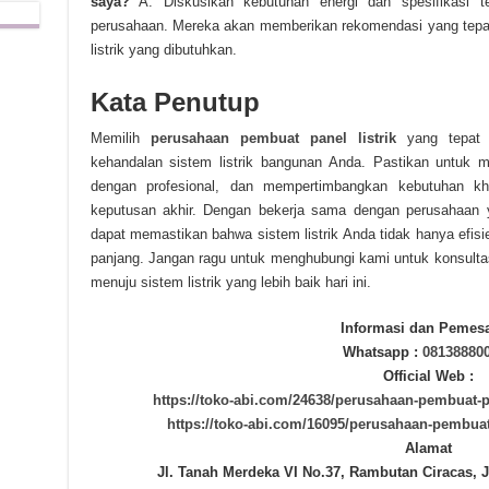
saya?
A: Diskusikan kebutuhan energi dan spesifikasi 
perusahaan. Mereka akan memberikan rekomendasi yang tepat
listrik yang dibutuhkan.
Kata Penutup
Memilih
perusahaan pembuat panel listrik
yang tepat a
kehandalan sistem listrik bangunan Anda. Pastikan untuk m
dengan profesional, dan mempertimbangkan kebutuhan 
keputusan akhir. Dengan bekerja sama dengan perusahaan 
dapat memastikan bahwa sistem listrik Anda tidak hanya efisi
panjang. Jangan ragu untuk menghubungi kami untuk konsultas
menuju sistem listrik yang lebih baik hari ini.
Informasi dan Pemes
Whatsapp :
08138880
Official Web :
https://toko-abi.com/24638/perusahaan-pembuat-pan
https://toko-abi.com/16095/perusahaan-pembuat-
Alamat
Jl. Tanah Merdeka VI No.37, Rambutan Ciracas, J