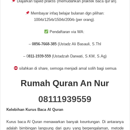
Diajarkan tajwid praktis (memudahkan praktek baca qur’an).
Membayar infaq belajar bulanan dgn pilihan:
100rb/125rb/150rb/200rb (per orang).
Pendaftaran via WA:
–
0856-7668-385
(Ustadz Ali Basauli, S.ThI
–
0
811-1939-559
(Ustadzah Darwati, S.KM, S.Ag)
silahkan di share, semoga menjadi amal solih bagi semua
Rumah Quran An Nur
08111939559
Kelebihan Kurus Baca Al Quran
Kurus baca Al Quran menawarkan banyak keuntungan. Di antaranya
adalah bimbingan langsung dari guru yang berpengalaman, metode