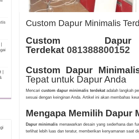
is
Custom Dapur Minimalis Ter
tis
Custom Dapur
|
Terdekat
081388800152
gai
Custom Dapur Minimalis
 |
Tepat untuk Dapur Anda
&
Mencari
custom dapur minimalis terdekat
adalah langkah pe
sesuai dengan keinginan Anda. Artikel ini akan membahas keun
Mengapa Memilih Dapur M
Dapur minimalis
menawarkan desain yang sederhana dan fung
gi
terlihat lebih luas dan teratur, memberikan kenyamanan saat d