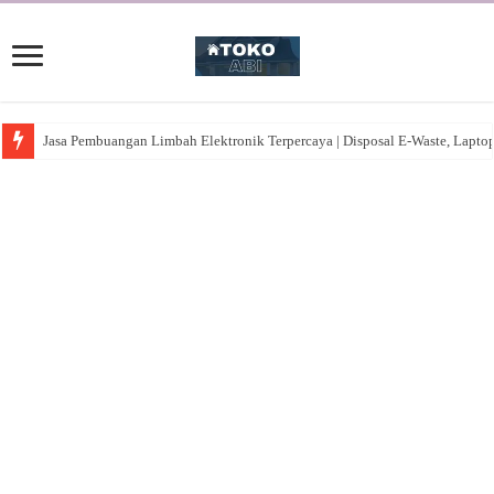
Jasa Pembuangan Limbah Elektronik Terpercaya | Disposal E-Waste, Lapto