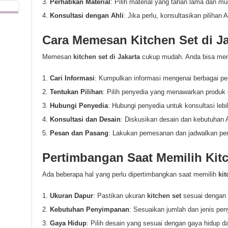
Perhatikan Material
: Pilih material yang tahan lama dan m
Konsultasi dengan Ahli
: Jika perlu, konsultasikan pilihan A
Cara Memesan Kitchen Set di Ja
Memesan
kitchen set di Jakarta
cukup mudah. Anda bisa mengi
Cari Informasi
: Kumpulkan informasi mengenai berbagai p
Tentukan Pilihan
: Pilih penyedia yang menawarkan produk
Hubungi Penyedia
: Hubungi penyedia untuk konsultasi lebih
Konsultasi dan Desain
: Diskusikan desain dan kebutuhan 
Pesan dan Pasang
: Lakukan pemesanan dan jadwalkan p
Pertimbangan Saat Memilih Kit
Ada beberapa hal yang perlu dipertimbangkan saat memilih
kit
Ukuran Dapur
: Pastikan ukuran
kitchen set
sesuai dengan 
Kebutuhan Penyimpanan
: Sesuaikan jumlah dan jenis pe
Gaya Hidup
: Pilih desain yang sesuai dengan gaya hidup