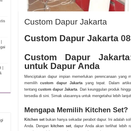
is
Custom Dapur Jakarta
tis
Custom Dapur Jakarta
08
|
gai
Custom Dapur Jakarta:
untuk Dapur Anda
 |
&
Menciptakan dapur impian memerlukan perencanaan yang ma
memilih
custom dapur Jakarta
yang tepat. Dalam artik
tentang
custom dapur Jakarta
. Dari keunggulan produk hing
tersedia di sini. Simak ulasannya untuk mengetahui lebih lanjut
Mengapa Memilih Kitchen Set?
Kitchen set
bukan hanya sekadar perabot dapur. Ini adalah solu
gi
Anda. Dengan
kitchen set
, dapur Anda akan terlihat lebih 