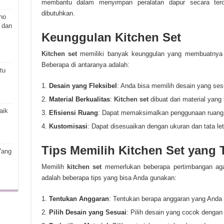
membantu dalam menyimpan peralatan dapur secara teror
dibutuhkan.
ho
 dan
Keunggulan Kitchen Set
Kitchen set
memiliki banyak keunggulan yang membuatnya m
Beberapa di antaranya adalah:
tu
Desain yang Fleksibel
: Anda bisa memilih desain yang se
Material Berkualitas
:
Kitchen set
dibuat dari material yang
aik
Efisiensi Ruang
: Dapat memaksimalkan penggunaan ruang 
Kustomisasi
: Dapat disesuaikan dengan ukuran dan tata le
Tips Memilih Kitchen Set yang 
Yang
Memilih
kitchen set
memerlukan beberapa pertimbangan aga
adalah beberapa tips yang bisa Anda gunakan:
Tentukan Anggaran
: Tentukan berapa anggaran yang Anda
Pilih Desain yang Sesuai
: Pilih desain yang cocok denga