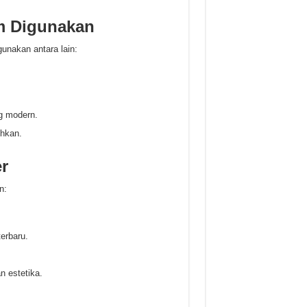
m Digunakan
nakan antara lain:
g modern.
ihkan.
r
n:
erbaru.
n estetika.