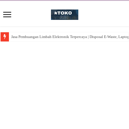
Jasa Pembuangan Limbah Elektronik Terpercaya | Disposal E-Waste, Lapto