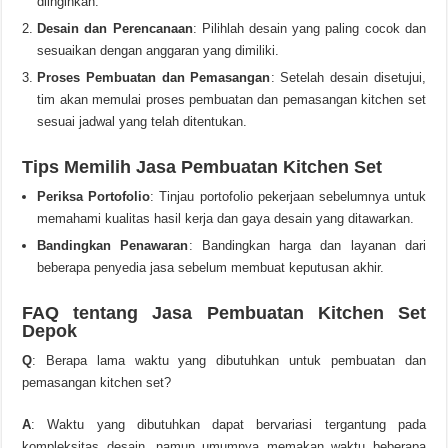
diinginkan.
Desain dan Perencanaan
: Pilihlah desain yang paling cocok dan
sesuaikan dengan anggaran yang dimiliki.
Proses Pembuatan dan Pemasangan
: Setelah desain disetujui,
tim akan memulai proses pembuatan dan pemasangan kitchen set
sesuai jadwal yang telah ditentukan.
Tips Memilih Jasa Pembuatan Kitchen Set
Periksa Portofolio
: Tinjau portofolio pekerjaan sebelumnya untuk
memahami kualitas hasil kerja dan gaya desain yang ditawarkan.
Bandingkan Penawaran
: Bandingkan harga dan layanan dari
beberapa penyedia jasa sebelum membuat keputusan akhir.
FAQ tentang Jasa Pembuatan Kitchen Set
Depok
Q
: Berapa lama waktu yang dibutuhkan untuk pembuatan dan
pemasangan kitchen set?
A
: Waktu yang dibutuhkan dapat bervariasi tergantung pada
kompleksitas desain, namun umumnya memakan waktu beberapa