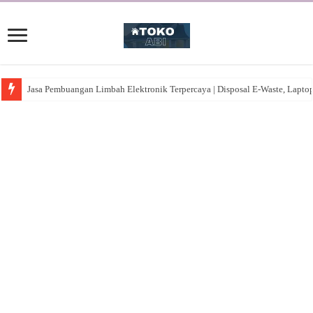
Jasa Pembuangan Limbah Elektronik Terpercaya | Disposal E-Waste, Lapto