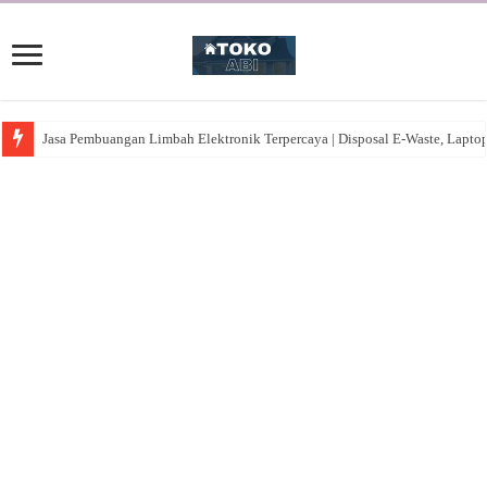
Jasa Pembuangan Limbah Elektronik Terpercaya | Disposal E-Waste, Lapto