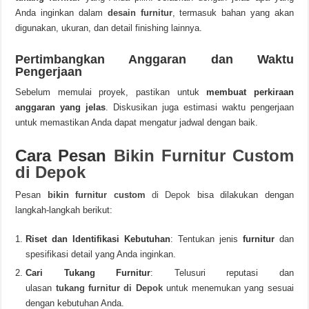
Anda inginkan dalam
desain furnitur
, termasuk bahan yang akan
digunakan, ukuran, dan detail finishing lainnya.
Pertimbangkan Anggaran dan Waktu
Pengerjaan
Sebelum memulai proyek, pastikan untuk
membuat perkiraan
anggaran yang jelas
. Diskusikan juga estimasi waktu pengerjaan
untuk memastikan Anda dapat mengatur jadwal dengan baik.
Cara Pesan
Bikin Furnitur Custom
di Depok
Pesan
bikin furnitur custom
di Depok
bisa dilakukan dengan
langkah-langkah berikut:
Riset dan Identifikasi Kebutuhan
: Tentukan jenis
furnitur
dan
spesifikasi detail yang Anda inginkan.
Cari Tukang Furnitur
: Telusuri reputasi dan
ulasan
tukang furnitur di Depok
untuk menemukan yang sesuai
dengan kebutuhan Anda.