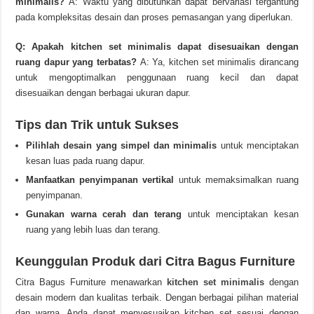
minimalis?
A: Waktu yang dibutuhkan dapat bervariasi tergantung
pada kompleksitas desain dan proses pemasangan yang diperlukan.
Q: Apakah kitchen set minimalis dapat disesuaikan dengan
ruang dapur yang terbatas?
A: Ya, kitchen set minimalis dirancang
untuk mengoptimalkan penggunaan ruang kecil dan dapat
disesuaikan dengan berbagai ukuran dapur.
Tips dan Trik untuk Sukses
Pilihlah desain yang simpel dan minimalis
untuk menciptakan
kesan luas pada ruang dapur.
Manfaatkan penyimpanan vertikal
untuk memaksimalkan ruang
penyimpanan.
Gunakan warna cerah dan terang
untuk menciptakan kesan
ruang yang lebih luas dan terang.
Keunggulan Produk dari Citra Bagus Furniture
Citra Bagus Furniture menawarkan
kitchen set minimalis
dengan
desain modern dan kualitas terbaik. Dengan berbagai pilihan material
dan warna, Anda dapat menyesuaikan kitchen set sesuai dengan