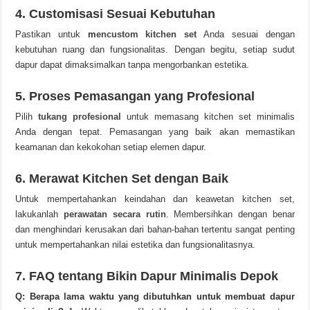
4. Customisasi Sesuai Kebutuhan
Pastikan untuk
m
encustom kitchen set
Anda sesuai dengan
kebutuhan ruang dan fungsionalitas. Dengan begitu, setiap sudut
dapur dapat dimaksimalkan tanpa mengorbankan estetika.
5. Proses Pemasangan yang Profesional
Pilih
tukang profesional
untuk memasang kitchen set minimalis
Anda dengan tepat. Pemasangan yang baik akan memastikan
keamanan dan kekokohan setiap elemen dapur.
6. Merawat Kitchen Set dengan Baik
Untuk mempertahankan keindahan dan keawetan kitchen set,
lakukanlah
perawatan secara rutin
. Membersihkan dengan benar
dan menghindari kerusakan dari bahan-bahan tertentu sangat penting
untuk mempertahankan nilai estetika dan fungsionalitasnya.
7. FAQ tentang Bikin Dapur Minimalis Depok
Q: Berapa lama waktu yang dibutuhkan untuk membuat dapur