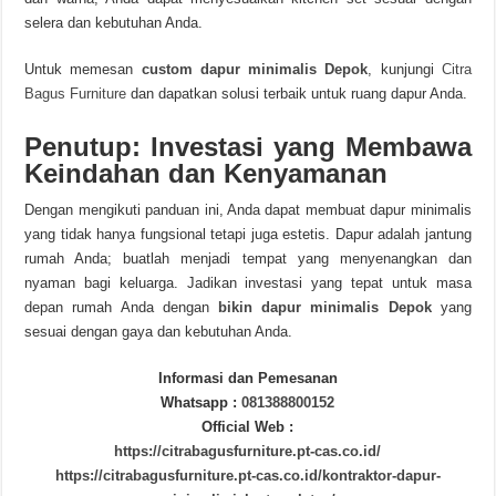
selera dan kebutuhan Anda.
Untuk memesan
custom dapur minimalis Depok
, kunjungi
Citra
Bagus Furniture
dan dapatkan solusi terbaik untuk ruang dapur Anda.
Penutup: Investasi yang Membawa
Keindahan dan Kenyamanan
Dengan mengikuti panduan ini, Anda dapat membuat dapur minimalis
yang tidak hanya fungsional tetapi juga estetis. Dapur adalah jantung
rumah Anda; buatlah menjadi tempat yang menyenangkan dan
nyaman bagi keluarga. Jadikan investasi yang tepat untuk masa
depan rumah Anda dengan
bikin dapur minimalis Depok
yang
sesuai dengan gaya dan kebutuhan Anda.
Informasi dan Pemesanan
Whatsapp :
081388800152
Official Web :
https://citrabagusfurniture.pt-cas.co.id/
https://citrabagusfurniture.pt-cas.co.id/kontraktor-dapur-