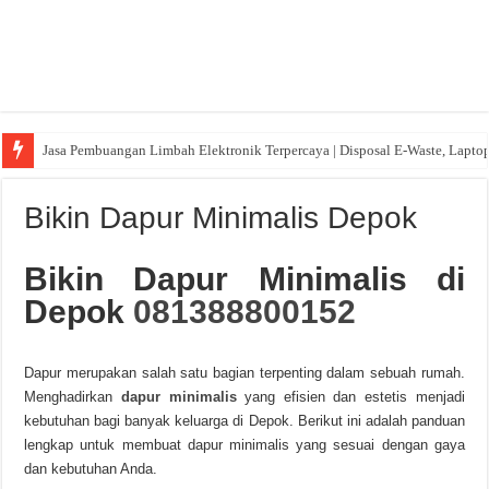
Jasa Pembuangan Limbah Elektronik Terpercaya | Disposal E-Waste, Lapto
Bikin Dapur Minimalis Depok
Bikin Dapur Minimalis di
Depok
081388800152
Dapur merupakan salah satu bagian terpenting dalam sebuah rumah.
Menghadirkan
dapur minimalis
yang efisien dan estetis menjadi
kebutuhan bagi banyak keluarga di Depok. Berikut ini adalah panduan
lengkap untuk membuat dapur minimalis yang sesuai dengan gaya
dan kebutuhan Anda.