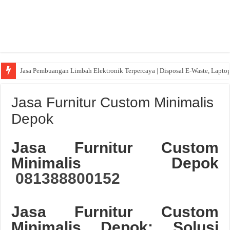
Jasa Pembuangan Limbah Elektronik Terpercaya | Disposal E-Waste, Lapto
Persewaan Meja Kursi Terdekat: Solusi Praktis untuk Acara Anda
Jasa Furnitur Custom Minimalis
Depok
Jasa Furnitur Custom
Minimalis Depok
081388800152
Jasa Furnitur Custom
Minimalis Depok: Solusi