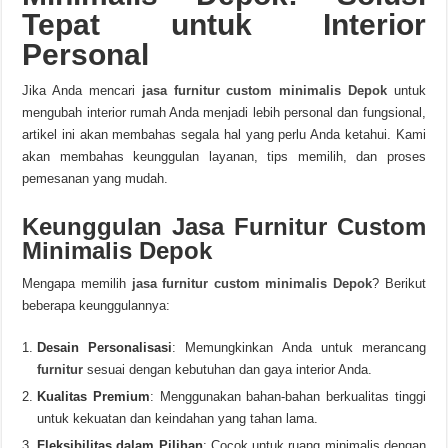
Tepat untuk Interior
Personal
Jika Anda mencari
jasa furnitur custom minimalis Depok
untuk
mengubah interior rumah Anda menjadi lebih personal dan fungsional,
artikel ini akan membahas segala hal yang perlu Anda ketahui. Kami
akan membahas keunggulan layanan, tips memilih, dan proses
pemesanan yang mudah.
Keunggulan Jasa Furnitur Custom
Minimalis Depok
Mengapa memilih
jasa furnitur custom minimalis Depok
? Berikut
beberapa keunggulannya:
Desain Personalisasi
: Memungkinkan Anda untuk merancang
furnitur
sesuai dengan kebutuhan dan gaya interior Anda.
Kualitas Premium
: Menggunakan bahan-bahan berkualitas tinggi
untuk kekuatan dan keindahan yang tahan lama.
Fleksibilitas dalam Pilihan
: Cocok untuk ruang minimalis dengan