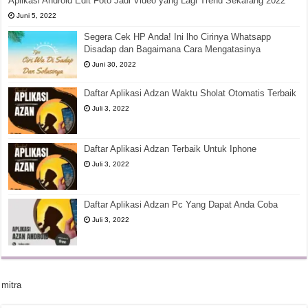
Aplikasi Android Edit Foto Jadi Video yang Lagi Trend Sekarang 2022
Juni 5, 2022
Segera Cek HP Anda! Ini lho Cirinya Whatsapp
Disadap dan Bagaimana Cara Mengatasinya
Juni 30, 2022
Daftar Aplikasi Adzan Waktu Sholat Otomatis Terbaik
Juli 3, 2022
Daftar Aplikasi Adzan Terbaik Untuk Iphone
Juli 3, 2022
Daftar Aplikasi Adzan Pc Yang Dapat Anda Coba
Juli 3, 2022
mitra