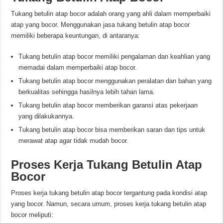
Tukang betulin atap bocor adalah orang yang ahli dalam memperbaiki
atap yang bocor. Menggunakan jasa tukang betulin atap bocor
memiliki beberapa keuntungan, di antaranya:
Tukang betulin atap bocor memiliki pengalaman dan keahlian yang
memadai dalam memperbaiki atap bocor.
Tukang betulin atap bocor menggunakan peralatan dan bahan yang
berkualitas sehingga hasilnya lebih tahan lama.
Tukang betulin atap bocor memberikan garansi atas pekerjaan
yang dilakukannya.
Tukang betulin atap bocor bisa memberikan saran dan tips untuk
merawat atap agar tidak mudah bocor.
Proses Kerja Tukang Betulin Atap
Bocor
Proses kerja tukang betulin atap bocor tergantung pada kondisi atap
yang bocor. Namun, secara umum, proses kerja tukang betulin atap
bocor meliputi: