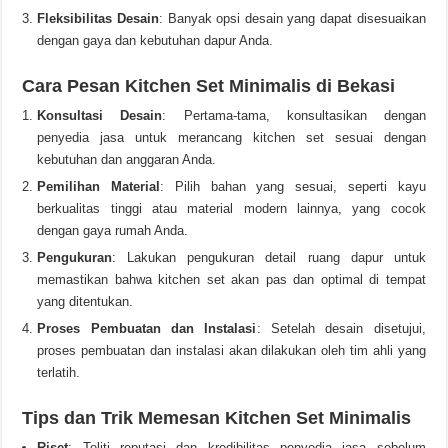
Fleksibilitas Desain
: Banyak opsi desain yang dapat disesuaikan
dengan gaya dan kebutuhan dapur Anda.
Cara Pesan Kitchen Set Minimalis di Bekasi
Konsultasi Desain
: Pertama-tama, konsultasikan dengan
penyedia jasa untuk merancang kitchen set sesuai dengan
kebutuhan dan anggaran Anda.
Pemilihan Material
: Pilih bahan yang sesuai, seperti kayu
berkualitas tinggi atau material modern lainnya, yang cocok
dengan gaya rumah Anda.
Pengukuran
: Lakukan pengukuran detail ruang dapur untuk
memastikan bahwa kitchen set akan pas dan optimal di tempat
yang ditentukan.
Proses Pembuatan dan Instalasi
: Setelah desain disetujui,
proses pembuatan dan instalasi akan dilakukan oleh tim ahli yang
terlatih.
Tips dan Trik Memesan Kitchen Set Minimalis
Riset
: Teliti reputasi dan kredibilitas penyedia jasa sebelum