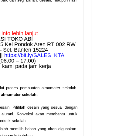
baik dari segi bahan, desain, maupun hasil
nfo lebih lanjut
SI TOKO ABI
75 Kel Pondok Aren RT 002 RW
– Sel, Banten 15224
||
https://bit.ly/SALES_KTA
(08.00 – 17.00)
 kami pada jam kerja
lai proses pembuatan almamater sekolah.
 almamater sekolah:
sain. Pilihlah desain yang sesuai dengan
un alumni. Konveksi akan membantu untuk
ristik sekolah.
adalah memilih bahan yang akan digunakan.
 dengan kebutuhan.