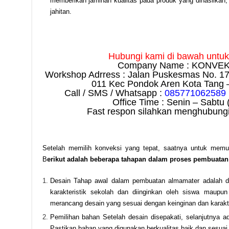
memberikan jaminan kualitas pada produk yang dihasilkan, 
jahitan.
Hubungi kami di bawah untuk i
Company Name : KONVEK
Workshop Adrress : Jalan Puskesmas No. 1
011 Kec Pondok Aren Kota Tang 
Call / SMS / Whatsapp :
085771062589
Office Time : Senin – Sabtu 
Fast respon silahkan menghubungi
Setelah memilih konveksi yang tepat, saatnya untuk memu
B
erikut adalah beberapa tahapan dalam proses pembuatan
Desain Tahap awal dalam pembuatan almamater adalah de
karakteristik sekolah dan diinginkan oleh siswa maup
merancang desain yang sesuai dengan keinginan dan karakte
Pemilihan bahan Setelah desain disepakati, selanjutnya 
Pastikan bahan yang digunakan berkualitas baik dan sesuai