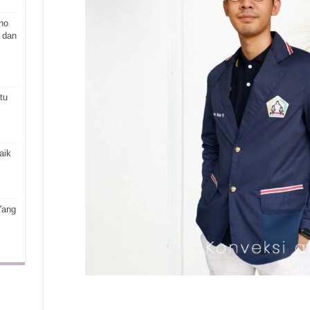
ho
 dan
tu
aik
Yang