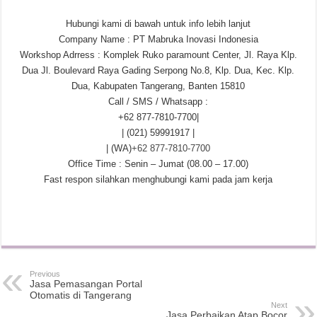
Hubungi kami di bawah untuk info lebih lanjut
Company Name : PT Mabruka Inovasi Indonesia
Workshop Adrress : Komplek Ruko paramount Center, Jl. Raya Klp.
Dua Jl. Boulevard Raya Gading Serpong No.8, Klp. Dua, Kec. Klp.
Dua, Kabupaten Tangerang, Banten 15810
Call / SMS / Whatsapp :
+62 877-7810-7700|
| (021) 59991917 |
| (WA)
+62 877-7810-7700
Office Time : Senin – Jumat (08.00 – 17.00)
Fast respon silahkan menghubungi kami pada jam kerja
Previous
Jasa Pemasangan Portal
Otomatis di Tangerang
Next
Jasa Perbaikan Atap Bocor