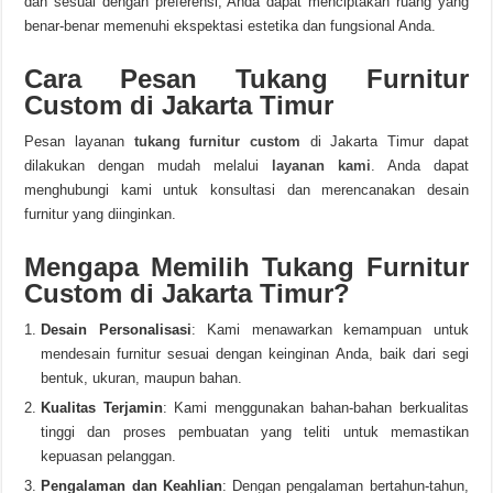
dan sesuai dengan preferensi, Anda dapat menciptakan ruang yang
benar-benar memenuhi ekspektasi estetika dan fungsional Anda.
Cara Pesan Tukang Furnitur
Custom di Jakarta Timur
Pesan layanan
tukang furnitur custom
di Jakarta Timur dapat
dilakukan dengan mudah melalui
layanan kami
. Anda dapat
menghubungi kami untuk konsultasi dan merencanakan desain
furnitur yang diinginkan.
Mengapa Memilih Tukang Furnitur
Custom di Jakarta Timur?
Desain Personalisasi
: Kami menawarkan kemampuan untuk
mendesain furnitur sesuai dengan keinginan Anda, baik dari segi
bentuk, ukuran, maupun bahan.
Kualitas Terjamin
: Kami menggunakan bahan-bahan berkualitas
tinggi dan proses pembuatan yang teliti untuk memastikan
kepuasan pelanggan.
Pengalaman dan Keahlian
: Dengan pengalaman bertahun-tahun,