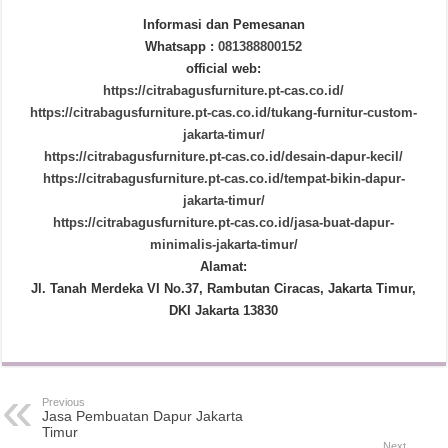
Informasi dan Pemesanan
Whatsapp :
081388800152
official web:
https://citrabagusfurniture.pt-cas.co.id/
https://citrabagusfurniture.pt-cas.co.id/tukang-furnitur-custom-
jakarta-timur/
https://citrabagusfurniture.pt-cas.co.id/desain-dapur-kecil/
https://citrabagusfurniture.pt-cas.co.id/tempat-bikin-dapur-
jakarta-timur/
https://citrabagusfurniture.pt-cas.co.id/jasa-buat-dapur-
minimalis-jakarta-timur/
Alamat:
Jl. Tanah Merdeka VI No.37, Rambutan Ciracas, Jakarta Timur,
DKI Jakarta 13830
Previous
Jasa Pembuatan Dapur Jakarta
Timur
Next