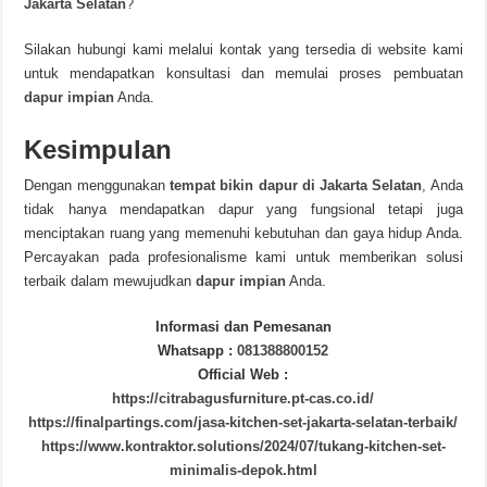
Jakarta Selatan
?
Silakan hubungi kami melalui kontak yang tersedia di website kami
untuk mendapatkan konsultasi dan memulai proses pembuatan
dapur impian
Anda.
Kesimpulan
Dengan menggunakan
tempat bikin dapur di Jakarta Selatan
,
Anda
tidak hanya mendapatkan dapur yang fungsional tetapi juga
menciptakan ruang yang memenuhi kebutuhan dan gaya hidup Anda.
Percayakan pada profesionalisme kami untuk memberikan solusi
terbaik dalam mewujudkan
dapur impian
Anda.
Informasi dan Pemesanan
Whatsapp :
081388800152
Official Web :
https://citrabagusfurniture.pt-cas.co.id/
https://finalpartings.com/jasa-kitchen-set-jakarta-selatan-terbaik/
https://www.kontraktor.solutions/2024/07/tukang-kitchen-set-
minimalis-depok.html