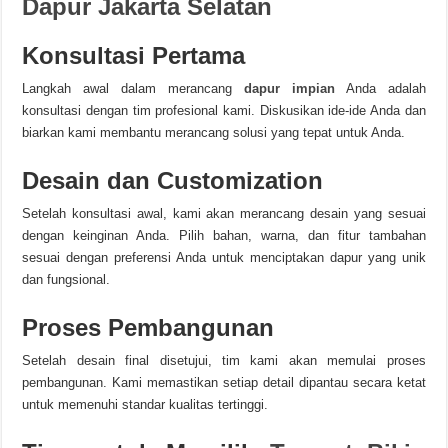
Dapur Jakarta Selatan
Konsultasi Pertama
Langkah awal dalam merancang
dapur impian
Anda adalah
konsultasi dengan tim profesional kami. Diskusikan ide-ide Anda dan
biarkan kami membantu merancang solusi yang tepat untuk Anda.
Desain dan Customization
Setelah konsultasi awal, kami akan merancang desain yang sesuai
dengan keinginan Anda. Pilih bahan, warna, dan fitur tambahan
sesuai dengan preferensi Anda untuk menciptakan dapur yang unik
dan fungsional.
Proses Pembangunan
Setelah desain final disetujui, tim kami akan memulai proses
pembangunan. Kami memastikan setiap detail dipantau secara ketat
untuk memenuhi standar kualitas tertinggi.