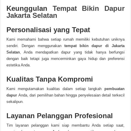
Keunggulan
Tempat Bikin Dapur
Jakarta Selatan
Personalisasi yang Tepat
Kami memahami bahwa setiap rumah memiliki kebutuhan uniknya
sendiri. Dengan menggunakan
tempat bikin dapur di Jakarta
Selatan
,
Anda mendapatkan dapur yang tidak hanya berfungsi
dengan baik tetapi juga mencerminkan gaya hidup dan preferensi
estetika Anda.
Kualitas Tanpa Kompromi
Kami mengutamakan kualitas dalam setiap langkah
pembuatan
dapur
Anda, dari pemilihan bahan hingga penyelesaian detail terkecil
sekalipun.
Layanan Pelanggan Profesional
Tim layanan pelanggan kami siap membantu Anda setiap saat,