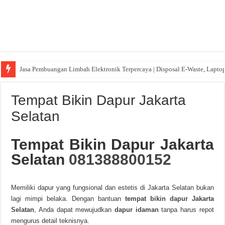
Jasa Pembuangan Limbah Elektronik Terpercaya | Disposal E-Waste, Lapto
Tempat Bikin Dapur Jakarta
Selatan
Tempat Bikin Dapur Jakarta
Selatan
081388800152
Memiliki dapur yang fungsional dan estetis di Jakarta Selatan bukan
lagi mimpi belaka. Dengan bantuan
tempat bikin dapur Jakarta
Selatan
,
Anda dapat mewujudkan
dapur idaman
tanpa harus repot
mengurus detail teknisnya.