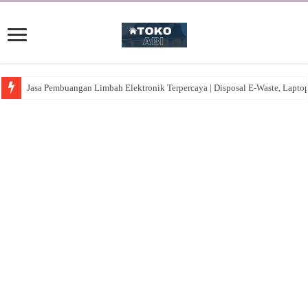
Jasa Pembuangan Limbah Elektronik Terpercaya | Disposal E-Waste, Lapto