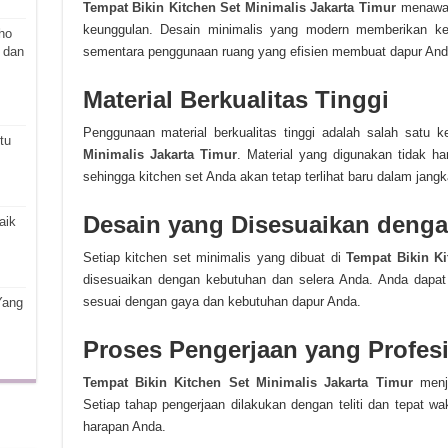
Tempat Bikin Kitchen Set Minimalis Jakarta Timur
menawark
keunggulan. Desain minimalis yang modern memberikan ke
ho
 dan
sementara penggunaan ruang yang efisien membuat dapur Anda 
Material Berkualitas Tinggi
Penggunaan material berkualitas tinggi adalah salah satu 
tu
Minimalis Jakarta Timur
. Material yang digunakan tidak ha
sehingga kitchen set Anda akan tetap terlihat baru dalam jang
Desain yang Disesuaikan deng
aik
Setiap kitchen set minimalis yang dibuat di
Tempat Bikin Ki
disesuaikan dengan kebutuhan dan selera Anda. Anda dapat 
sesuai dengan gaya dan kebutuhan dapur Anda.
Yang
Proses Pengerjaan yang Profes
Tempat Bikin Kitchen Set Minimalis Jakarta Timur
menja
Setiap tahap pengerjaan dilakukan dengan teliti dan tepat wa
harapan Anda.