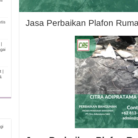
is
Jasa Perbaikan Plafon Rum
tis
|
gai
 |
&
gi