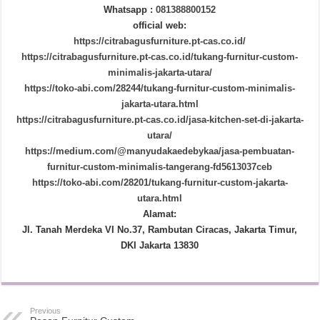
Whatsapp :
081388800152
official web:
https://citrabagusfurniture.pt-cas.co.id/
https://citrabagusfurniture.pt-cas.co.id/tukang-furnitur-custom-
minimalis-jakarta-utara/
https://toko-abi.com/28244/tukang-furnitur-custom-minimalis-
jakarta-utara.html
https://citrabagusfurniture.pt-cas.co.id/jasa-kitchen-set-di-jakarta-
utara/
https://medium.com/@manyudakaedebykaa/jasa-pembuatan-
furnitur-custom-minimalis-tangerang-fd5613037ceb
https://toko-abi.com/28201/tukang-furnitur-custom-jakarta-
utara.html
Alamat:
Jl. Tanah Merdeka VI No.37, Rambutan Ciracas, Jakarta Timur,
DKI Jakarta 13830
Previous