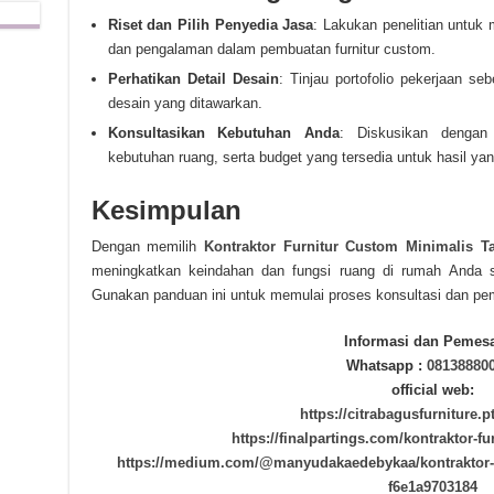
Riset dan Pilih Penyedia Jasa
: Lakukan penelitian untuk
dan pengalaman dalam pembuatan furnitur custom.
Perhatikan Detail Desain
: Tinjau portofolio pekerjaan se
desain yang ditawarkan.
Konsultasikan Kebutuhan Anda
: Diskusikan dengan 
kebutuhan ruang, serta budget yang tersedia untuk hasil y
Kesimpulan
Dengan memilih
Kontraktor Furnitur Custom Minimalis T
meningkatkan keindahan dan fungsi ruang di rumah Anda 
Gunakan panduan ini untuk memulai proses konsultasi dan pe
Informasi dan Pemes
Whatsapp :
08138880
official web:
https://citrabagusfurniture.p
https://finalpartings.com/kontraktor-f
https://medium.com/@manyudakaedebykaa/kontraktor-f
f6e1a9703184