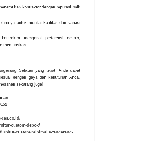
 menemukan kontraktor dengan reputasi baik
belumnya untuk menilai kualitas dan variasi
kontraktor mengenai preferensi desain,
ang memuaskan.
angerang Selatan
yang tepat, Anda dapat
sesuai dengan gaya dan kebutuhan Anda.
mesanan sekarang juga!
anan
0152
t-cas.co.id/
urnitur-custom-depok/
urnitur-custom-minimalis-tangerang-