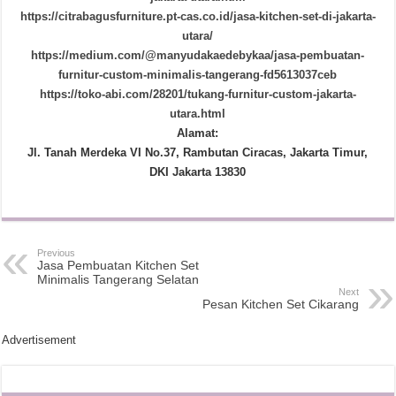
https://citrabagusfurniture.pt-cas.co.id/jasa-kitchen-set-di-jakarta-
utara/
https://medium.com/@manyudakaedebykaa/jasa-pembuatan-
furnitur-custom-minimalis-tangerang-fd5613037ceb
https://toko-abi.com/28201/tukang-furnitur-custom-jakarta-
utara.html
Alamat:
Jl. Tanah Merdeka VI No.37, Rambutan Ciracas, Jakarta Timur,
DKI Jakarta 13830
Previous
Jasa Pembuatan Kitchen Set
Minimalis Tangerang Selatan
Next
Pesan Kitchen Set Cikarang
Advertisement