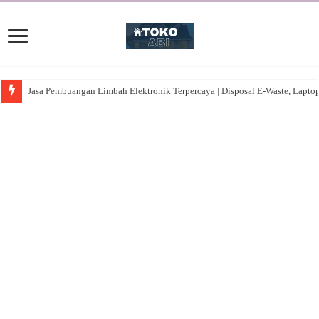
Jasa Pembuangan Limbah Elektronik Terpercaya | Disposal E-Waste, Lapto