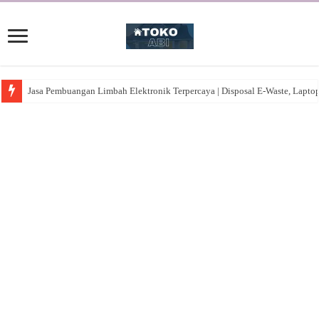
Jasa Pembuangan Limbah Elektronik Terpercaya | Disposal E-Waste, Lapto