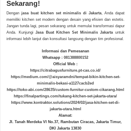
Sekarang!
Dengan
jasa buat kitchen set minimalis di Jakarta
, Anda dapat
memiliki kitchen set modern dengan desain yang efisien dan estetis.
Jangan tunda lagi, pesan sekarang untuk memulai transformasi dapur
Anda. Kunjungi
Jasa Buat Kitchen Set Minimalis Jakarta
untuk
informasi lebih lanjut dan konsultasi langsung dengan tim profesional.
Informasi dan Pemesanan
Whatsapp :
081388800152
Official Web :
https://citrabagusfurniture.pt-cas.co.id/
https://medium.com/@aisyaramdni/tempat-bikin-kitchen-set-
minimalis-bekasi-a1127cacb2ed
https://toko-abi.com/28635/custom-furnitur-custom-cikarang.html
https://finalpartings.com/tukang-kitchen-set-jakarta-utara/
https://www.kontraktor.solutions/2024/02/jasa-kitchen-set-di-
jakarta-utara.html
Alamat:
Jl. Tanah Merdeka VI No.37, Rambutan Ciracas, Jakarta Timur,
DKI Jakarta 13830