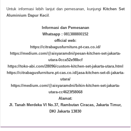
Untuk informasi lebih lanjut dan pemesanan, kunjungi
Kitchen Set
Aluminium Dapur Kecil
.
Informasi dan Pemesanan
Whatsapp :
081388800152
official web:
https://citrabagusfurniture.pt-cas.co.id/
https://medium.com/@aisyaramdni/pesan-kitchen-set-jakarta-
utara-0cca52e98bcf
https://toko-abi.com/28096/custom-kitchen-set-jakarta-utara.html
https://citrabagusfurniture.pt-cas.co.id/jasa-kitchen-set-di-jakarta-
utara/
https://medium.com/@aisyaramdni/bikin-kitchen-set-jakarta-
utara-cc4623f58068
Alamat:
Jl. Tanah Merdeka VI No.37, Rambutan Ciracas, Jakarta Timur,
DKI Jakarta 13830