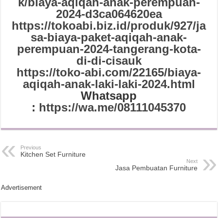
k/biaya-aqiqah-anak-perempuan-
2024-d3ca064620ea
https://tokoabi.biz.id/produk/927/ja
sa-biaya-paket-aqiqah-anak-
perempuan-2024-tangerang-kota-
di-di-cisauk
https://toko-abi.com/22165/biaya-
aqiqah-anak-laki-laki-2024.html
Whatsapp
:
https://wa.me/08111045370
Previous
Kitchen Set Furniture
Next
Jasa Pembuatan Furniture
Advertisement