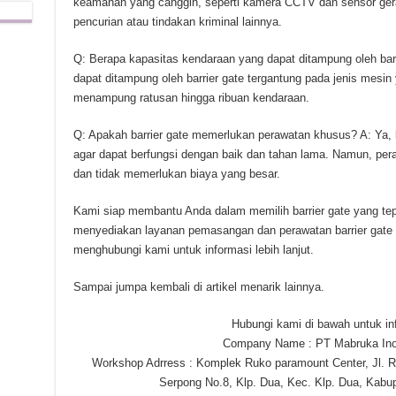
keamanan yang canggih, seperti kamera CCTV dan sensor gera
pencurian atau tindakan kriminal lainnya.
Q: Berapa kapasitas kendaraan yang dapat ditampung oleh bar
dapat ditampung oleh barrier gate tergantung pada jenis mesin
menampung ratusan hingga ribuan kendaraan.
Q: Apakah barrier gate memerlukan perawatan khusus? A: Ya, 
agar dapat berfungsi dengan baik dan tahan lama. Namun, pera
dan tidak memerlukan biaya yang besar.
Kami siap membantu Anda dalam memilih barrier gate yang te
menyediakan layanan pemasangan dan perawatan barrier gate 
menghubungi kami untuk informasi lebih lanjut.
Sampai jumpa kembali di artikel menarik lainnya.
Hubungi kami di bawah untuk info
Company Name : PT Mabruka Ino
Workshop Adrress : Komplek Ruko paramount Center, Jl. R
Serpong No.8, Klp. Dua, Kec. Klp. Dua, Kab