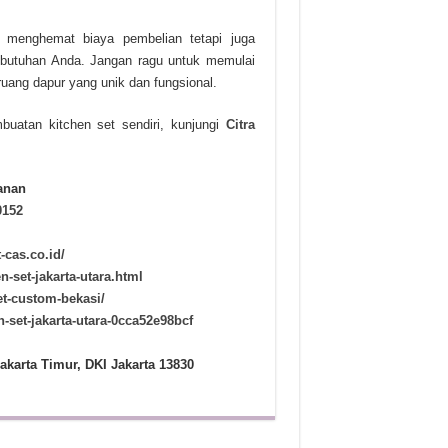
 menghemat biaya pembelian tetapi juga
butuhan Anda. Jangan ragu untuk memulai
ruang dapur yang unik dan fungsional.
buatan kitchen set sendiri, kunjungi
Citra
anan
0152
t-cas.co.id/
n-set-jakarta-utara.html
set-custom-bekasi/
set-jakarta-utara-0cca52e98bcf
akarta Timur, DKI Jakarta 13830