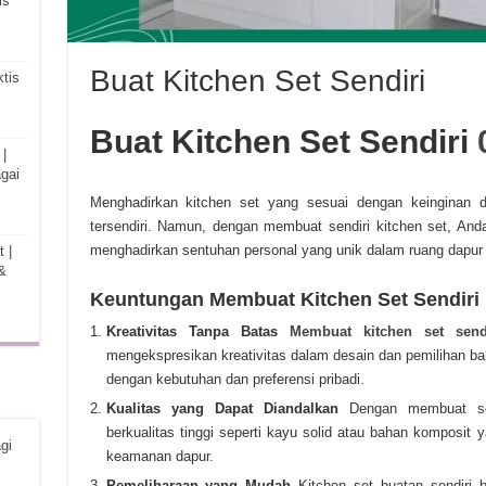
is
Buat Kitchen Set Sendiri
tis
Buat Kitchen Set Sendiri
|
gai
Menghadirkan kitchen set yang sesuai dengan keinginan d
tersendiri. Namun, dengan membuat sendiri kitchen set, And
menghadirkan sentuhan personal yang unik dalam ruang dapur
 |
&
Keuntungan Membuat Kitchen Set Sendiri
Kreativitas Tanpa Batas
Membuat kitchen set sendi
mengekspresikan kreativitas dalam desain dan pemilihan ba
dengan kebutuhan dan preferensi pribadi.
Kualitas yang Dapat Diandalkan
Dengan membuat sen
berkualitas tinggi seperti kayu solid atau bahan komposit
gi
keamanan dapur.
Pemeliharaan yang Mudah
Kitchen set buatan sendiri b