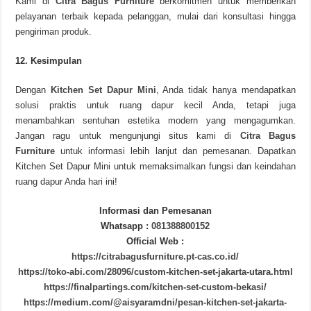
Kami di
Citra Bagus Furniture
berkomitmen untuk memberikan
pelayanan terbaik kepada pelanggan, mulai dari konsultasi hingga
pengiriman produk.
12. Kesimpulan
Dengan
Kitchen Set Dapur Mini
, Anda tidak hanya mendapatkan
solusi praktis untuk ruang dapur kecil Anda, tetapi juga
menambahkan sentuhan estetika modern yang mengagumkan.
Jangan ragu untuk mengunjungi situs kami di
Citra Bagus
Furniture
untuk informasi lebih lanjut dan pemesanan. Dapatkan
Kitchen Set Dapur Mini untuk memaksimalkan fungsi dan keindahan
ruang dapur Anda hari ini!
Informasi dan Pemesanan
Whatsapp :
081388800152
Official Web :
https://citrabagusfurniture.pt-cas.co.id/
https://toko-abi.com/28096/custom-kitchen-set-jakarta-utara.html
https://finalpartings.com/kitchen-set-custom-bekasi/
https://medium.com/@aisyaramdni/pesan-kitchen-set-jakarta-