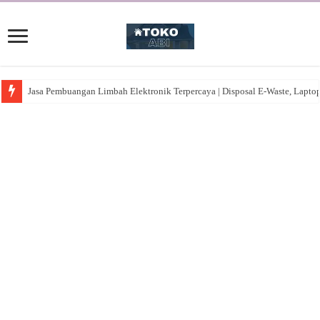
Jasa Pembuangan Limbah Elektronik Terpercaya | Disposal E-Waste, Lapto