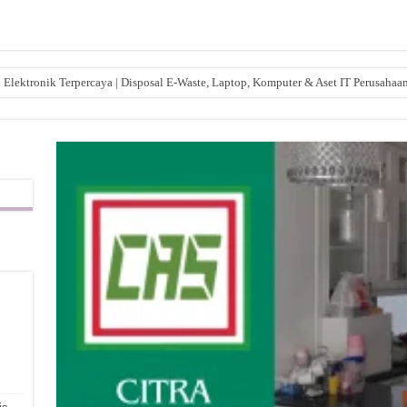
lektronik Terpercaya | Disposal E-Waste, Laptop, Komputer & Aset IT Perusahaa
,