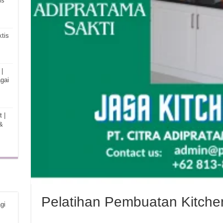
is
tis
|
gai
 |
&
Pelatihan Pembuatan Kitche
gi