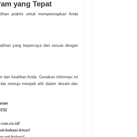
ram yang Tepat
atihan praktis untuk mempersiapkan Anda
atihan yang terpercaya dan sesuai dengan
er dan keahlian Anda. Gunakan informasi ini
Anda menuju menjadi ahli dalam desain dan
anan
0152
t-cas.co.id/
set-bekasi-timur/
en-set-bekasi/