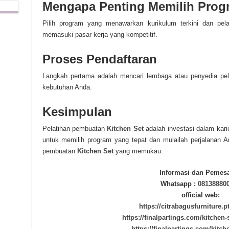
Mengapa Penting Memilih Prog
Pilih program yang menawarkan kurikulum terkini dan pel
memasuki pasar kerja yang kompetitif.
Proses Pendaftaran
Langkah pertama adalah mencari lembaga atau penyedia pel
kebutuhan Anda.
Kesimpulan
Pelatihan pembuatan
Kitchen Set
adalah investasi dalam kari
untuk memilih program yang tepat dan mulailah perjalanan 
pembuatan
Kitchen Set
yang memukau.
Informasi dan Pemes
Whatsapp :
08138880
official web:
https://citrabagusfurniture.p
https://finalpartings.com/kitchen-
https://finalpartings.com/kitch