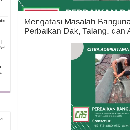
is
Mengatasi Masalah Bangun
tis
Perbaikan Dak, Talang, dan 
|
gai
 |
&
gi