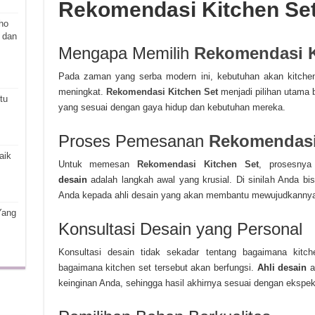
Rekomendasi Kitchen Se
ho
 dan
Mengapa Memilih
Rekomendasi K
Pada zaman yang serba modern ini, kebutuhan akan kitchen
meningkat.
Rekomendasi Kitchen Set
menjadi pilihan utama 
tu
yang sesuai dengan gaya hidup dan kebutuhan mereka.
Proses Pemesanan
Rekomendasi
aik
Untuk memesan
Rekomendasi Kitchen Set
, prosesny
desain
adalah langkah awal yang krusial. Di sinilah Anda b
Anda kepada ahli desain yang akan membantu mewujudkannya
Yang
Konsultasi Desain yang Personal
Konsultasi desain tidak sekadar tentang bagaimana kitche
bagaimana kitchen set tersebut akan berfungsi.
Ahli desain
a
keinginan Anda, sehingga hasil akhirnya sesuai dengan ekspek