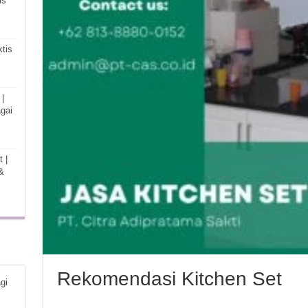
is
tis
|
gai
 |
&
Rekomendasi Kitchen Set
gi