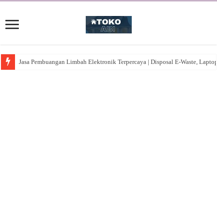
Jasa Pembuangan Limbah Elektronik Terpercaya | Disposal E-Waste, Lapto