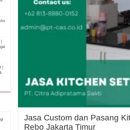
is
tis
|
gai
 |
&
Jasa Custom dan Pasang Kit
gi
Rebo Jakarta Timur