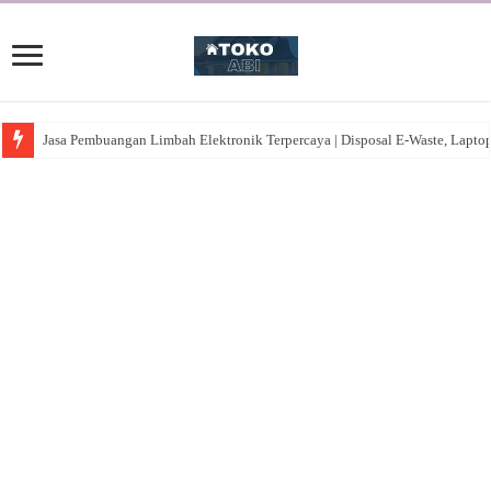
Jasa Pembuangan Limbah Elektronik Terpercaya | Disposal E-Waste, Lapto