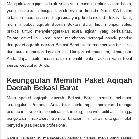
Mengadakan aqiqah adalah salah satu ibadah penting dalam Islam,
yang dilakukan sebagai bentuk syukur kepada Allah SWT atas
kelahiran seorang anak. Bagi Anda yang berdomisili di Bekasi Barat,
memilih
paket aqiqah daerah Bekasi Barat
bisa menjadi solusi
praktis untuk menyelenggarakan acara aqiqah yang berkualitas.
Dalam artikel ini, kami akan membahas berbagai aspek penting
dari
paket aqiqah daerah Bekasi Barat
, serta memberikan tips, trik,
dan cara memesan layanan ini. Dengan informasi ini, diharapkan
Anda dapat lebih mudah dalam memilih paket aqiqah yang tepat
sesuai kebutuhan Anda.
Keunggulan Memilih Paket Aqiqah
Daerah Bekasi Barat
Memilih
paket aqiqah daerah Bekasi
Barat
memiliki beberapa
keunggulan. Pertama, Anda tidak perlu repot mengurus berbagai
persiapan seperti pemilihan kambing, penyembelihan, hingga
pengolahan makanan. Semua tahapan ini akan ditangani oleh
penyedia jasa secara profesional.
Kedua, layanan ini menawarkan berbagai variasi menu yang sesuai