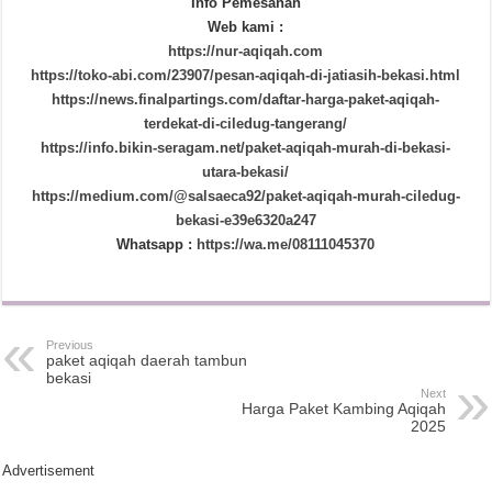
Info Pemesanan
Web kami :
https://nur-aqiqah.com
https://toko-abi.com/23907/pesan-aqiqah-di-jatiasih-bekasi.html
https://news.finalpartings.com/daftar-harga-paket-aqiqah-
terdekat-di-ciledug-tangerang/
https://info.bikin-seragam.net/paket-aqiqah-murah-di-bekasi-
utara-bekasi/
https://medium.com/@salsaeca92/paket-aqiqah-murah-ciledug-
bekasi-e39e6320a247
Whatsapp :
https://wa.me/08111045370
Previous
paket aqiqah daerah tambun
bekasi
Next
Harga Paket Kambing Aqiqah
2025
Advertisement