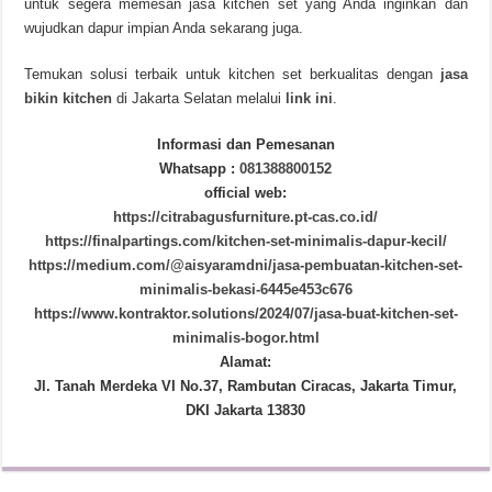
untuk segera memesan jasa kitchen set yang Anda inginkan dan
wujudkan dapur impian Anda sekarang juga.
Temukan solusi terbaik untuk kitchen set berkualitas dengan
jasa
bikin kitchen
di Jakarta Selatan melalui
link ini
.
Informasi dan Pemesanan
Whatsapp :
081388800152
official web:
https://citrabagusfurniture.pt-cas.co.id/
https://finalpartings.com/kitchen-set-minimalis-dapur-kecil/
https://medium.com/@aisyaramdni/jasa-pembuatan-kitchen-set-
minimalis-bekasi-6445e453c676
https://www.kontraktor.solutions/2024/07/jasa-buat-kitchen-set-
minimalis-bogor.html
Alamat:
Jl. Tanah Merdeka VI No.37, Rambutan Ciracas, Jakarta Timur,
DKI Jakarta 13830